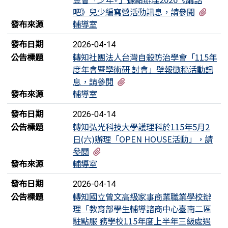
有1
吧》兒少編寫營活動訊息，請參閱
發布來源
輔導室
發布日期
2026-04-14
公告標題
轉知社團法人台灣自殺防治學會「115年
度年會暨學術研 討會」壁報徵稿活動訊
有2個附檔
息，請參閱
發布來源
輔導室
發布日期
2026-04-14
公告標題
轉知弘光科技大學護理科於115年5月2
日(六)辦理「OPEN HOUSE活動」，請
有1個附檔
參閱
發布來源
輔導室
發布日期
2026-04-14
公告標題
轉知國立曾文高級家事商業職業學校辦
理「教育部學生輔導諮商中心臺南二區
駐點服 務學校115年度上半年三級處遇