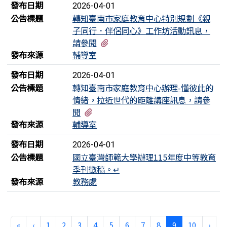
發布日期
2026-04-01
公告標題
轉知臺南市家庭教育中心特別規劃《親
子同行．伴侶同心》工作坊活動訊息，
有1個附檔
請參閱
發布來源
輔導室
發布日期
2026-04-01
公告標題
轉知臺南市家庭教育中心辦理-懂彼此的
情緒，拉近世代的距離講座訊息，請參
有1個附檔
閱
發布來源
輔導室
發布日期
2026-04-01
公告標題
國立臺灣師範大學辦理115年度中等教育
季刊徵稿。↵
發布來源
教務處
第一頁
上一頁
(目前頁次)
下一
«
‹
1
2
3
4
5
6
7
8
9
10
›