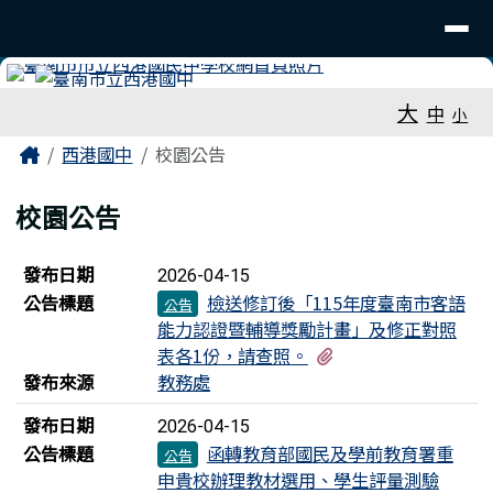
臺南市立西港國中
導覽列
跳至主內容區
工具列
大
中
小
頁尾區域
主內容區域
Home
西港國中
校園公告
校園公告
新聞列表
發布日期
2026-04-15
公告標題
檢送修訂後「115年度臺南市客語
公告
能力認證暨輔導獎勵計畫」及修正對照
有2個附檔
表各1份，請查照。
發布來源
教務處
發布日期
2026-04-15
公告標題
函轉教育部國民及學前教育署重
公告
申貴校辦理教材選用、學生評量測驗