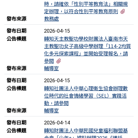
時，請確依「性別平等教育法」相關規
有1
定辦理，以符合性別平等教育原則
發布來源
教務處
發布日期
2026-04-15
公告標題
轉知天主教聖功學校財團法人臺南市天
主教聖功女子高級中學辦理「114-2均質
化多元探索課程」並開始受理報名，請
有3個附檔
參閱
發布來源
輔導室
發布日期
2026-04-15
公告標題
轉知社團法人中華心理衛生協會辦理數
位時代的社會情緒學習（SEL）實踐活
動，請參閱
發布來源
輔導室
發布日期
2026-04-14
公告標題
轉知財團法人中華民國兒童福利聯盟基
金會「少年+」據點辦理2026《講話