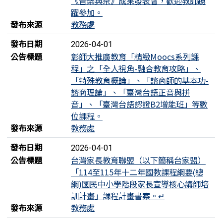
《音樂與茶》成果發表會，歡迎教師踴
躍參加。
發布來源
教務處
發布日期
2026-04-01
公告標題
彰師大推廣教育「精緻Moocs系列課
程」之「全人視角-融合教育攻略」、
「特殊教育概論」、「諮商師的基本功-
諮商理論」、「臺灣台語正音與拼
音」、「臺灣台語認證B2增能班」等數
位課程。
發布來源
教務處
發布日期
2026-04-01
公告標題
台灣家長教育聯盟（以下簡稱台家盟）
「114至115年十二年國教課程綱要(總
綱)國民中小學階段家長宣導核心講師培
訓計畫」課程計畫書案。↵
發布來源
教務處