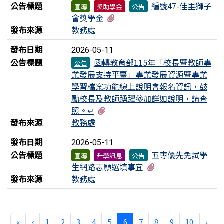
公告標題
編號47-佳里獅子
宣導
獎助學金
公告
有1個附檔
會獎學金
發布來源
教務處
發布日期
2026-05-11
公告標題
函轉教育部115年「校長暨教師專
公告
業發展支持平臺」專業發展資源暨專業
學習檔案功能線上說明會報名資訊，鼓
勵校長及教師踴躍參加詳如說明，請查
有1個附檔
照。↵
發布來源
教務處
發布日期
2026-05-11
公告標題
五專優先免試學
宣導
升學訊息
公告
有1個附檔
生網路志願選填事宜
發布來源
教務處
第一頁
上一頁
(目前頁次)
下一
«
‹
1
2
3
4
5
6
7
8
9
10
›