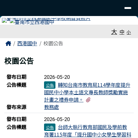
臺南市立西港國中
導覽列
跳至主內容區
工具列
大
中
小
頁尾區域
主內容區域
Home
西港國中
校園公告
校園公告
新聞列表
發布日期
2026-05-20
公告標題
轉知台南市教育局114學年度提升
公告
國民中小學本土語文專長教師獎勵實施
有1個附檔
計畫之禮券申請。
發布來源
教務處
發布日期
2026-05-20
公告標題
台師大執行教育部國民及學前教
公告
育署115年度「提升國中小女學生學習科