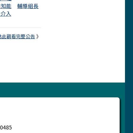
業知能
輔導組長
及介入
點此觀看完整公告
》
0485