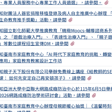
、專業人員服務中心專業工作人員遴選」，請參閱。
知財團法人器官捐贈移植登錄及病人自主推廣中心辦理 「1
有1個附檔
生命教育推手獎勵」活動，請參閱
知國立彰化師範大學推廣教育「精緻Moocs-輔導諮商系
」之 「遊戲治療入門」、「表達性治療入門」、「親子
有1個附檔
」等數位課程招生宣傳DM，請參閱
知臺南市家庭教育中心「AI 時代下家庭教育的挑戰、轉
應用」家庭教育教案設計工作坊
知親子天下股份有限公司舉辦免費線上講座《給教師的SE
有1個附
課： 如何先安定自己再安頓孩子》，請參閱
知亞洲大學中亞聯大網路成癮防治中心於115年6月5日舉
有1個
2026網路成癮防治學術研討會」活動，請參閱
知臺南市家庭教育中心辦理母親節暖心抽獎｜《溫馨時刻