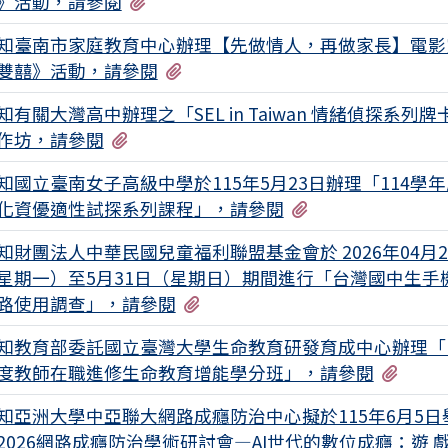
有1個附檔
》活動，請參閱
知臺南市家庭教育中心辦理【先做情人，再做家長】電影
有1個附檔
雙囍》活動，請參閱
知有關大灣高中辦理之「SEL in Taiwan 情緒偵探系列牌
有1個附檔
作坊，請參閱
知國立臺南女子高級中學於115年5月23日辦理「114學
有2個附檔
化資優適性試探系列課程」，請參閱
知財團法人中華民國兒童福利聯盟基金會於 2026年04月2
星期一）至5月31日（星期日）期間進行「台灣國中生手
有2個附檔
路使用調查」，請參閱
知教育部委託國立臺灣大學生命教育研發育成中心辦理「1
有2
度教師在職進修生命教育增能學分班」，請參閱
知亞洲大學中亞聯大網路成癮防治中心擬於115年6月5日
2026網路成癮防治學術研討會—AI世代的數位成癮：遊 