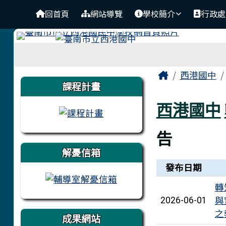
臺南市立西港國中
導覽列
跳至主內容區
回首頁
網站導覽
學校簡介
行政處
工具列
頁尾區域
主內容區
Home
西港國中
左邊區域內容
課程計畫
西港國中
告
解憂信箱
新聞列表
發布日期
轉
與
2026-06-01
之
成果網站