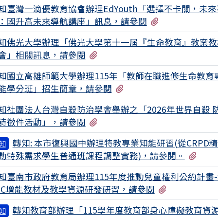
知臺灣一滴優教育協會辦理EdYouth「選擇不卡關，未
有1個附檔
：國升高未來導航講座」訊息，請參閱
知佛光大學辦理「佛光大學第十一屆『生命教育』教案教
有1個附檔
會」相關訊息，請參閱
知國立高雄師範大學辦理115年「教師在職進修生命教育
有1個附檔
能學分班」招生簡章，請參閱
知社團法人台灣自殺防治學會舉辦之「2026年世界自殺 
有1個附檔
詩徵件活動」，請參閱
轉知: 本市復興國中辦理特教專業知能研習(從CRPD
知
有1
動特殊需求學生普通班課程調整實務)，請參閱。
知臺南市政府教育局辦理115年度推動兒童權利公約計畫
有1個附檔
RC增能教材及教學資源研發研習，請參閱
轉知教育部辦理「115學年度教育部身心障礙教育資
知