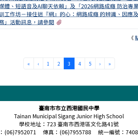
媒體、短語音及AI聊天依賴」及「2026網路成癮 防治專
訓工作坊－接住迷『網』的心：網路成癮 的辨識、因應
有2個附檔
務」活動訊息，請參閱
《
第一頁
上一頁
(目前頁次)
下一頁
最後頁
«
‹
1
2
3
4
5
›
»
臺南市市立西港國民中學
Tainan Municipal Sigang Junior High School
學校地址：723 臺南市西港區文化路41號
(06)7952071 傳真：(06)7955788 統一編號：7408