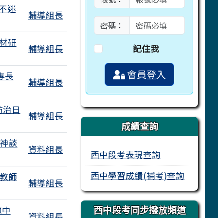
來不迷
輔導組長
密碼：
材研
輔導組長
記住我
會員登入
專長
輔導組長
防治日
輔導組長
成績查詢
精神談
資料組長
西中段考表現查詢
個附檔
西中學習成績(補考)查詢
-教師
輔導組長
西中段考同步撥放頻道
源中
資料組長