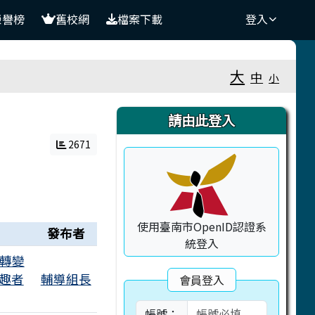
榮譽榜
舊校網
檔案下載
登入
大
中
小
右邊區域內容
請由此登入
2671
使用臺南市OpenID認證系
發布者
統登入
、轉變
趣者
輔導組長
會員登入
帳號：