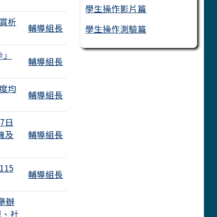
學生操作影片篇
賞析
輔導組長
學生操作測驗篇
卡」
輔導組長
年度均
輔導組長
7日
機及
輔導組長
15
輔導組長
個附檔
舉辦
戲、社