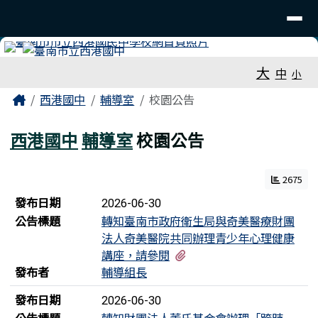
臺南市立西港國中
導覽列
跳至主內容區
工具列
大
中
小
頁尾區域
主內容區域
Home
西港國中
輔導室
校園公告
西港國中
輔導室
校園公告
2675
新聞列表
發布日期
2026-06-30
公告標題
轉知臺南市政府衛生局與奇美醫療財團
法人奇美醫院共同辦理青少年心理健康
有1個附檔
講座，請參閱
發布者
輔導組長
發布日期
2026-06-30
公告標題
轉知財團法人董氏基金會辦理「跨時