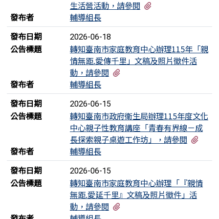
有1個附檔
生活營活動，請參閱
發布者
輔導組長
發布日期
2026-06-18
公告標題
轉知臺南市家庭教育中心辦理115年「親
情無距.愛傳千里」文稿及照片徵件活
有1個附檔
動，請參閱
發布者
輔導組長
發布日期
2026-06-15
公告標題
轉知臺南市政府衛生局辦理115年度文化
中心親子性教育講座「青春有界線－成
有1
長探索親子桌遊工作坊」，請參閱
發布者
輔導組長
發布日期
2026-06-15
公告標題
轉知臺南市家庭教育中心辦理「『親情
無距.愛延千里』文稿及照片徵件」活
有1個附檔
動，請參閱
發布者
輔導組長