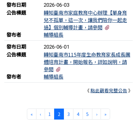
發布日期
2026-06-03
公告標題
轉知臺南市家庭教育中心辦理【單身育
兒不孤單，這一次，讓我們陪你一起走
有1個附檔
過】個別輔導計畫，請參閱
發布者
輔導組長
發布日期
2026-06-01
公告標題
轉知臺南市115年度生命教育家長成長團
體培育計畫，開始報名，詳如說明，請
有1個附檔
參閱
發布者
輔導組長
《
點此觀看完整公告
》
第一頁
上一頁
(目前頁次)
下一頁
最後頁
«
‹
1
2
3
4
5
›
»