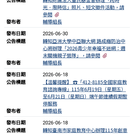
光．限時信」照片、短文徵件活動，請
有1個附檔
參閱
發布者
輔導組長
發布日期
2026-06-30
公告標題
轉知亞洲大學中亞聯大網 路成癮防治中
心將辦理「2026青少年幸福不迷網：週
有1個附檔
末關機親子營隊」，請參閱
發布者
輔導組長
發布日期
2026-06-18
公告標題
【溫馨提醒】 ☎️「412-8185全國家庭教
育諮詢專線」115年6月19日（星期五）
至6月21日（星期日）端午節連續假期暫
停服務
發布者
輔導組長
發布日期
2026-06-18
公告標題
轉知臺南市家庭教育中心辦理115年創意