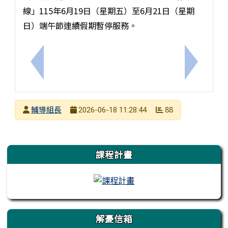
線」115年6月19日（星期五）至6月21日（星期
日）端午節連續假期暫停服務。
上一筆：轉知亞洲大學中亞聯大網 路成癮防治中心將
下一筆：
發布者
輔導組長
88
2026-06-18 11:28:44
發布日期
瀏覽次數
左邊區域內容
課程計畫
解憂信箱