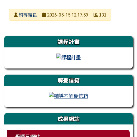
發布者
輔導組長
131
2026-05-15 12:17:59
發布日期
瀏覽次數
左邊區域內容
課程計畫
解憂信箱
成果網站
母語日網站