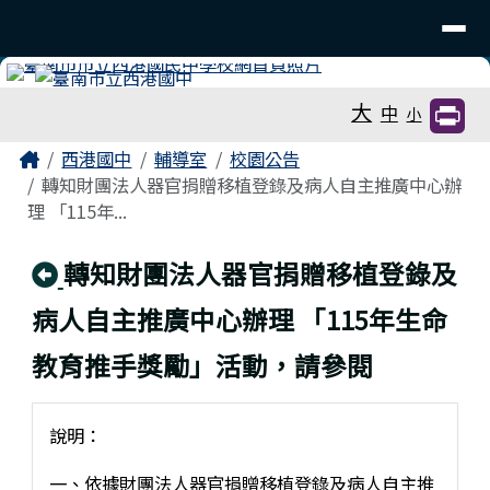
臺南市立西港國中
導覽列
跳至主內容區
工具列
大
中
小
頁尾區域
主內容區域
Home
西港國中
輔導室
校園公告
轉知財團法人器官捐贈移植登錄及病人自主推廣中心辦
理 「115年...
回上頁
轉知財團法人器官捐贈移植登錄及
病人自主推廣中心辦理 「115年生命
教育推手獎勵」活動，請參閱
說明：
一、依據財團法人器官捐贈移植登錄及病人自主推