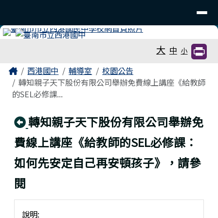
臺南市立西港國中
導覽列
跳至主內容區
工具列
大
中
小
頁尾區域
主內容區域
Home
西港國中
輔導室
校園公告
轉知親子天下股份有限公司舉辦免費線上講座《給教師
的SEL必修課...
回上頁
轉知親子天下股份有限公司舉辦免
費線上講座《給教師的SEL必修課：
如何先安定自己再安頓孩子》，請參
閱
說明: