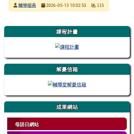
發布者
輔導組長
115
2026-05-13 10:02:53
發布日期
瀏覽次數
左邊區域內容
課程計畫
解憂信箱
成果網站
母語日網站