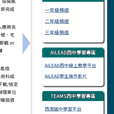
，採無紙
」即完成
一年級頻道
二年級頻道
人應將完
三年級頻道
掛號、宅
戳 or
舉辦 「2026網路成癮防治學術研討會—AI世代的數位
下一筆：轉知高雄市私立三信高級家事商業
轉
AILEAD西中學習專區
AILEAD西中線上教學平台
技能檢
AILEAD學生操作影片
或術科成
下載/檢定
辦理單位
TEAMS西中學習專區
附報檢資
西港國中學習平台