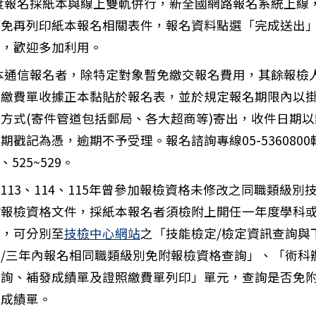
年度報名採紙本與線上雙軌併行，新全國網路報名系統上線
，免再列印紙本報名相關表件，報名資料點選「完成送出
件，歡迎多加利用。
紙本通信報名者，除特定對象暫免繳交報名費用，其餘報檢
之繳費單收據正本黏貼於報名表，並於規定報名期限內以
方式(寄件管道包括郵局、各大超商等)寄出，收件日期以郵
知亞洲大學中亞聯大網路成癮防治中心擬於115年6月5日
期戳記為憑，逾期不予受理。報名諮詢專線05-5360800
3、525~529。
12、113、114、115年曾參加報檢資格未修改之同職類級別
附報檢資格文件，採紙本報名者須檢附上開任一年度學科
本，可分別至
技檢中心網站
之「技能檢定/檢定資訊查詢與
/三年內報名相同職類級別免附報檢資格查詢」、「術科
查詢、補發成績單及證照繳費單列印」單元，查詢是否免
印成績單。