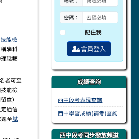
第
帳號：
密碼：
記住我
署技能檢
會員登入
簡稱學科
辦理職類
報名者可至
成績查詢
國技能檢
別留意）
西中段考表現查詢
檢定通信
西中學習成績(補考)查詢
或逕至
試
西中段考同步撥放頻道