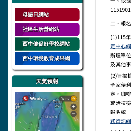
一、依據
11519
母語日網站
二、報
社區生活營網站
(1)1
西中健促好學校網站
定中心
辦理單
西中環境教育成果網
及其他
(2)旨
天氣預報
全家便
定，咖
或洽技
報名統一
務資訊