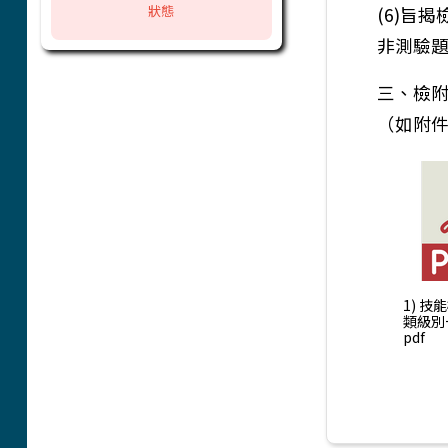
狀態
(6)旨
非測驗題
三、檢附
（如附
1) 
類級別
pdf