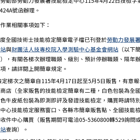
勞動部勞動力發展署技能檢定中心115年4月22日技檢字
01424A號函辦理。
名作業相關事項如下：
15年度全國技術士技能檢定簡章電子檔已刊登於
勞動力發展
網站
與
財團法人技專校院入學測驗中心基金會網站
（以下
位），有關各梯次辦理職類、級別、預計停辦職類、隔年
事項，請詳閱上開簡章規定。
揭檢定梯次之簡章自115年4月17日起至5月5日販售，有意
利商店（全家販售的技能檢定簡章有二種，白色包裝為全
啡色牛皮紙包裝為即測即評及發證技能檢定，購買時請特
檢中心技能檢定服務窗口、各縣市簡章販售點、全國技能
收件中心購買（販售期間可電洽05-5360800轉529詢問
網站
查詢）。