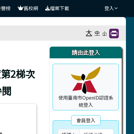
榮譽榜
舊校網
檔案下載
登入
大
中
小
右邊區域內容
請由此登入
第2梯次
參閱
使用臺南市OpenID認證系
統登入
會員登入