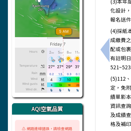
(3)本
化設計
報名送
(4)採
成繳費
配或包裹
上一筆：轉
有註明日
521~52
(5)1
定，免
績單影
資訊查詢
AQI空氣品質
及成績
格及補
⚠️ 網路連線錯誤，請檢查網路