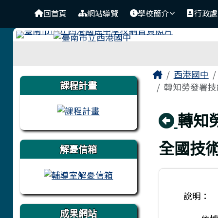
臺南市立西港國中
導覽列
跳至主內容區
回首頁
網站導覽
學校簡介
行政處
工具列
頁尾區域
主內容區
Home
西港國中
左邊區域內容
課程計畫
轉知勞發署技能
回上
轉知
全國技
解憂信箱
說明：
成果網站