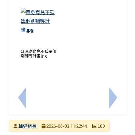
1) 單身育兒不孤單個
別輔導計畫.jpg
上一筆：轉知臺南市家庭教育中心辦理【「親職元氣
下一筆：
發布者
輔導組長
100
2026-06-03 11:22:44
發布日期
瀏覽次數