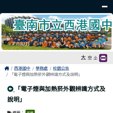
臺南市立西港國中
導覽列
跳至主內容區
工具列
大
中
小
頁尾區域
主內容區域
Home
西港國中
學務處
校園公告
「電子煙與加熱菸外觀辨識方式及說明」
回上頁
「電子煙與加熱菸外觀辨識方式及
說明」
標籤：
宣導