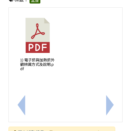
1) 電子菸與加熱菸外
觀辨識方式及說明.p
df
上一筆：適逢畢業季及暑假將至，交通安全教育宣導
下一筆：轉