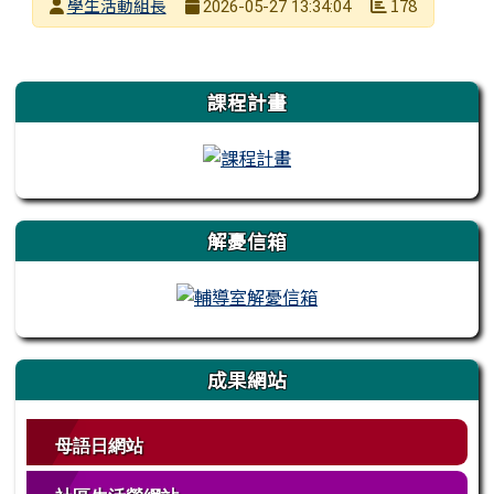
發布者
學生活動組長
178
2026-05-27 13:34:04
發布日期
瀏覽次數
左邊區域內容
課程計畫
解憂信箱
成果網站
母語日網站