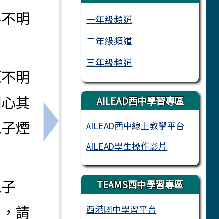
路不明
一年級頻道
二年級頻道
三年級頻道
源不明
關心其
AILEAD西中學習專區
電子煙
AILEAD西中線上教學平台
下一筆：115學年度新生暑期營隊錄取名單
AILEAD學生操作影片
電子
TEAMS西中學習專區
品，請
西港國中學習平台