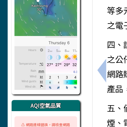
等多
之電
四、
之公
網路
上一筆：暑
產品
AQI空氣品質
五、
煙、
⚠️ 網路連線錯誤，請檢查網路