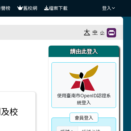
榮譽榜
舊校網
檔案下載
登入
大
中
小
右邊區域內容
請由此登入
使用臺南市OpenID認證系
統登入
例及校
會員登入