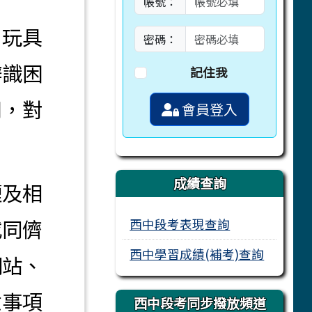
帳號：
、玩具
密碼：
辨識困
記住我
用，對
會員登入
成績查詢
煙及相
或同儕
西中段考表現查詢
西中學習成績(補考)查詢
網站、
意事項
西中段考同步撥放頻道