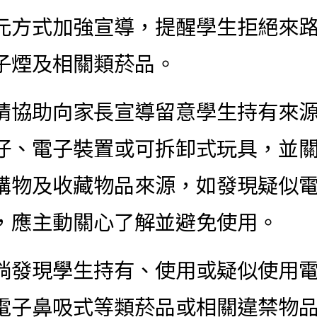
元方式加強宣導，提醒學生拒絕來
子煙及相關類菸品。
請協助向家長宣導留意學生持有來
仔、電子裝置或可拆卸式玩具，並
購物及收藏物品來源，如發現疑似
期保護青少年─青春專案
，應主動關心了解並避免使用。
倘發現學生持有、使用或疑似使用
電子鼻吸式等類菸品或相關違禁物