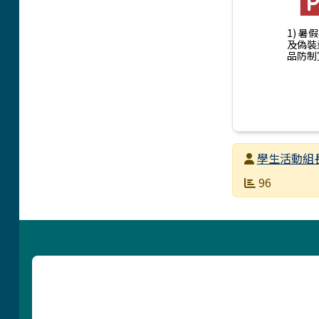
1) 
及偽裝
品防制宣
發布者
學生活動組
發布日期
瀏覽次數
96
頁尾區域內容