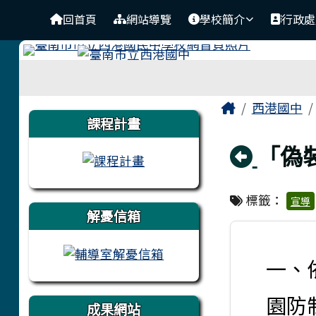
臺南市立西港國中
導覽列
跳至主內容區
回首頁
網站導覽
學校簡介
行政處
工具列
頁尾區域
主內容區
Home
西港國中
左邊區域內容
課程計畫
回上
「偽
標籤：
宣導
解憂信箱
一、
園防
成果網站