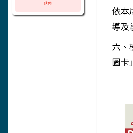
狀態
依本
導及
六、
圖卡