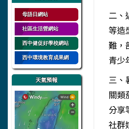
二、
母語日網站
等造
社區生活營網站
難，
西中健促好學校網站
青少
西中環境教育成果網
三、
天氣預報
關類
分享
社群