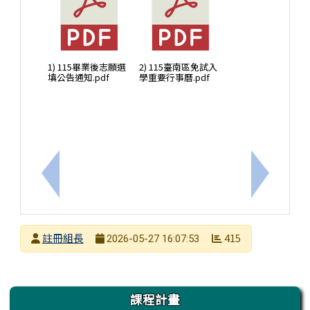
1) 115畢業後志願選
2) 115臺南區免試入
填公告通知.pdf
學重要行事曆.pdf
上一筆：116年教育會考日期
下一筆：1
發布者
註冊組長
415
2026-05-27 16:07:53
發布日期
瀏覽次數
左邊區域內容
課程計畫