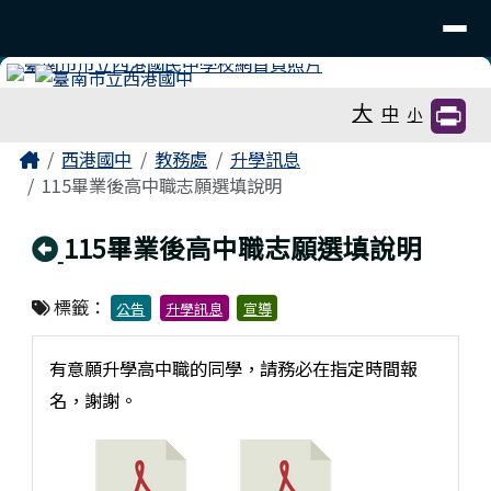
臺南市立西港國中
導覽列
跳至主內容區
工具列
大
中
小
頁尾區域
主內容區域
Home
西港國中
教務處
升學訊息
115畢業後高中職志願選填說明
回上頁
115畢業後高中職志願選填說明
標籤：
公告
升學訊息
宣導
有意願升學高中職的同學，請務必在指定時間報
名，謝謝。