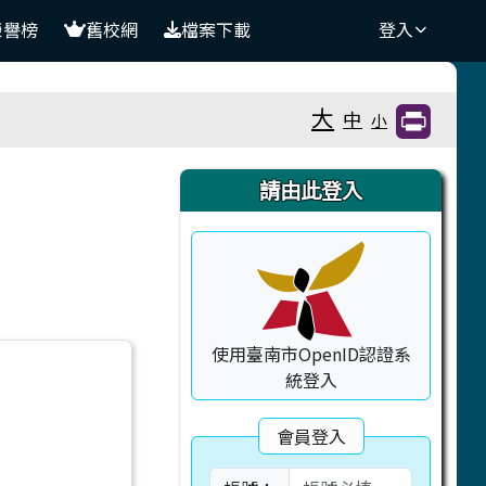
榮譽榜
舊校網
檔案下載
登入
大
中
小
右邊區域內容
請由此登入
使用臺南市OpenID認證系
統登入
會員登入