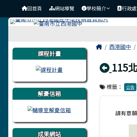
臺南市立西港國中
導覽列
跳至主內容區
回首頁
網站導覽
學校簡介
行政處
工具列
頁尾區域
主內容區
Home
西港國中
左邊區域內容
課程計畫
回上
11
標籤：
公告
解憂信箱
請有意
成果網站