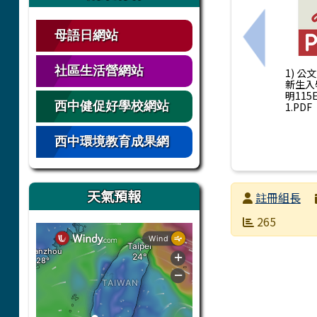
母語日網站
上一筆：1
社區生活營網站
1) 公
新生入
明115E
西中健促好學校網站
1.PDF
西中環境教育成果網
天氣預報
發布者
註冊組長
發布日期
瀏覽次數
265