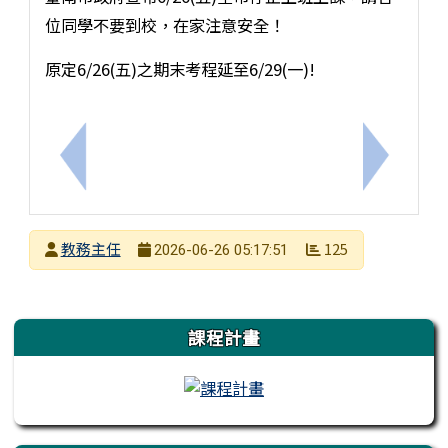
位同學不要到校，在家注意安全！
原定6/26(五)之期末考程延至6/29(一)!
上一筆：115學年度常態編班暨導師編配作業採線上
下一筆：
發布者
教務主任
125
2026-06-26 05:17:51
發布日期
瀏覽次數
左邊區域內容
課程計畫