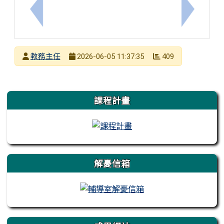
上一筆：115學年度新生暑假輔導報名開始囉~~~
下一筆：
發布者
教務主任
409
2026-06-05 11:37:35
發布日期
瀏覽次數
左邊區域內容
課程計畫
解憂信箱