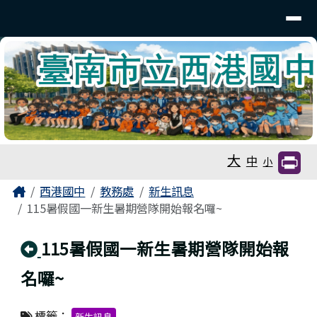
臺南市立西港國中
導覽列
跳至主內容區
工具列
大
中
小
頁尾區域
主內容區域
Home
西港國中
教務處
新生訊息
115暑假國一新生暑期營隊開始報名囉~
回上頁
115暑假國一新生暑期營隊開始報
名囉~
標籤：
新生訊息