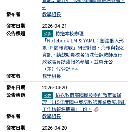
↵
發布者
教學組長
發布日期
2026-04-21
公告標題
檢送本校辦理
公告
「Notebook LM & YAML：創建個人形
象 IP 簡報實戰」研習計畫、海報與報名
資訊，請鼓勵貴校各領域任課教師及行
政教職員踴躍報名參加，並惠允公
（差）假登記。↵
發布者
教學組長
發布日期
2026-04-20
公告標題
檢送教育部國民及學前教育署辦
公告
理「115年度國中英語教師專業發展增能
有1個附檔
工作坊報名簡章」1份。
發布者
教學組長
發布日期
2026-04-20