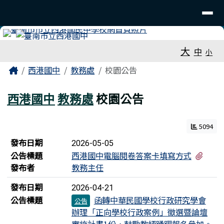
臺南市立西港國中
導覽列
跳至主內容區
工具列
大
中
小
頁尾區域
主內容區域
Home
西港國中
教務處
校園公告
西港國中
教務處
校園公告
5094
新聞列表
發布日期
2026-05-05
有1
公告標題
西港國中電腦閱卷答案卡填寫方式
發布者
教務主任
發布日期
2026-04-21
公告標題
函轉中華民國學校行政研究學會
公告
辦理「正向學校行政案例」徵選暨論壇
實施計畫1份，鼓勵教師踴躍報名參加。