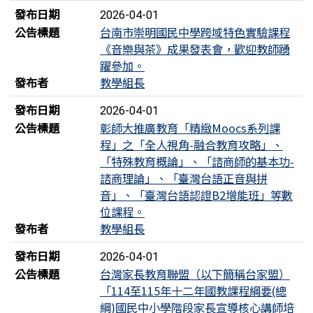
發布日期
2026-04-01
公告標題
台南市崇明國民中學跨域特色實驗課程
《音樂與茶》成果發表會，歡迎教師踴
躍參加。
發布者
教學組長
發布日期
2026-04-01
公告標題
彰師大推廣教育「精緻Moocs系列課
程」之「全人視角-融合教育攻略」、
「特殊教育概論」、「諮商師的基本功-
諮商理論」、「臺灣台語正音與拼
音」、「臺灣台語認證B2增能班」等數
位課程。
發布者
教學組長
發布日期
2026-04-01
公告標題
台灣家長教育聯盟（以下簡稱台家盟）
「114至115年十二年國教課程綱要(總
綱)國民中小學階段家長宣導核心講師培