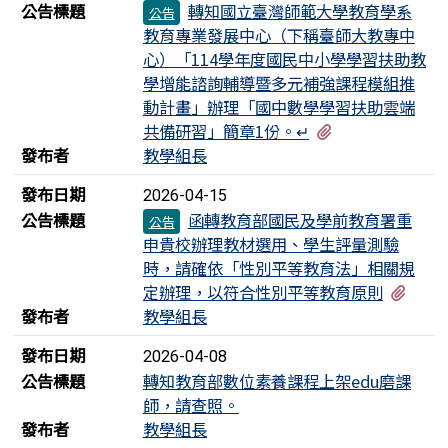
公告標題
轉知國立臺灣師範大學教育學系
公告
教育專業發展中心（下稱臺師大教專中
心）「114學年度國民中小學學習扶助教
學增能諮詢輔導暨多元補強課程模組推
動計畫」辦理「國中數學學習扶助雲端
有1個附檔
共備研習」簡章1份。↵
發布者
教學組長
發布日期
2026-04-15
公告標題
函轉教育部國民及學前教育署重
公告
申貴校辦理教材選用、學生評量測驗
時，請確依「性別平等教育法」相關規
有1
定辦理，以符合性別平等教育原則
發布者
教學組長
發布日期
2026-04-08
公告標題
轉知教育部數位素養課程上架edu磨課
師，請查照。
發布者
教學組長