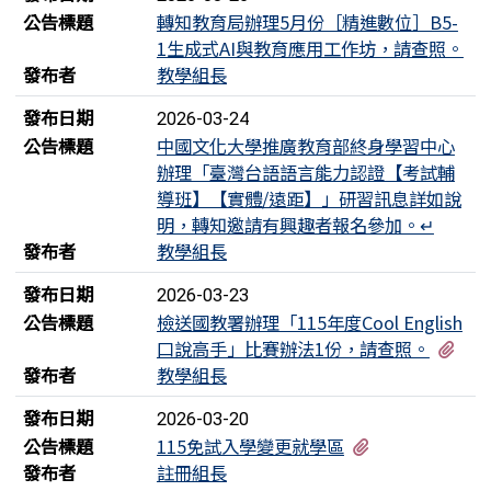
公告標題
轉知教育局辦理5月份［精進數位］B5-
1生成式AI與教育應用工作坊，請查照。
發布者
教學組長
發布日期
2026-03-24
公告標題
中國文化大學推廣教育部終身學習中心
辦理「臺灣台語語言能力認證【考試輔
導班】【實體/遠距】」研習訊息詳如說
明，轉知邀請有興趣者報名參加。↵
發布者
教學組長
發布日期
2026-03-23
公告標題
檢送國教署辦理「115年度Cool English
有1
口說高手」比賽辦法1份，請查照。
發布者
教學組長
發布日期
2026-03-20
有1個附檔
公告標題
115免試入學變更就學區
發布者
註冊組長