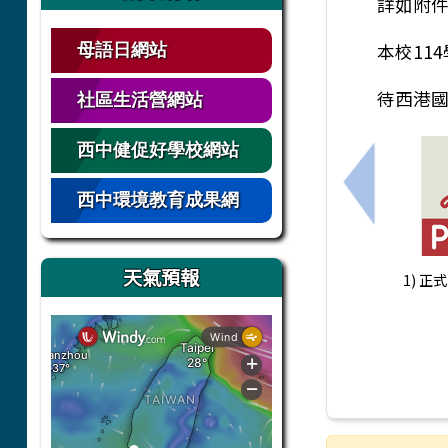
詳如附
本校11
母語日網站
待西港
社區生活營網站
西中健促好學校網站
上一筆：1
西中環境教育成果網
天氣預報
1) 正