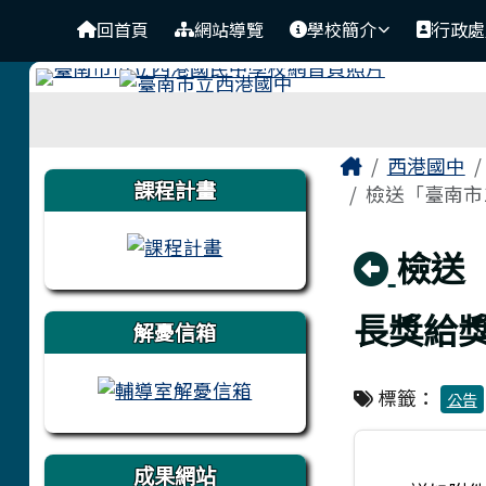
臺南市立西港國中
導覽列
跳至主內容區
回首頁
網站導覽
學校簡介
行政處
工具列
頁尾區域
主內容區
Home
西港國中
左邊區域內容
課程計畫
檢送「臺南市1
回上
檢送
長獎給獎
解憂信箱
標籤：
公告
成果網站