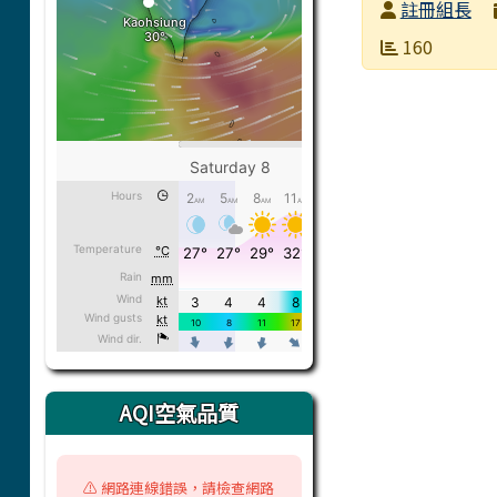
發布者
註冊組長
發布日期
瀏覽次數
160
AQI空氣品質
⚠️ 網路連線錯誤，請檢查網路