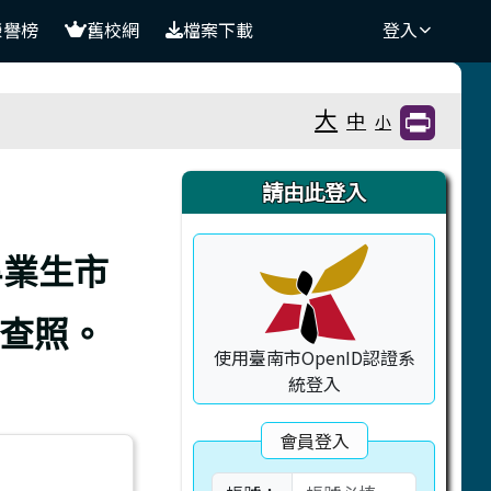
榮譽榜
舊校網
檔案下載
登入
大
中
小
右邊區域內容
請由此登入
畢業生市
請查照。
使用臺南市OpenID認證系
統登入
會員登入