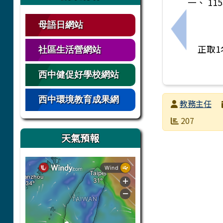
一、 1
母語日網站
上一筆：臺
正取1名
社區生活營網站
西中健促好學校網站
西中環境教育成果網
發布者
教務主任
發布日期
瀏覽次數
207
天氣預報