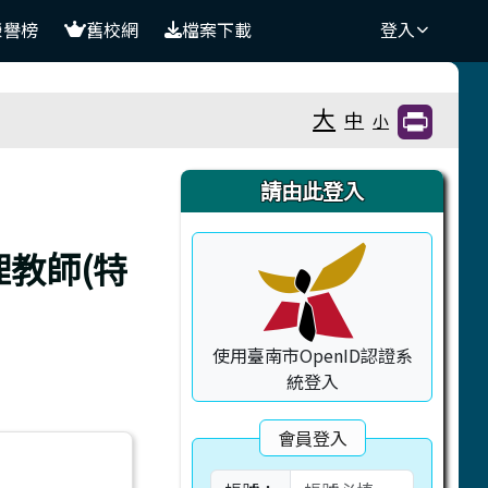
榮譽榜
舊校網
檔案下載
登入
大
中
小
右邊區域內容
請由此登入
理教師(特
使用臺南市OpenID認證系
統登入
會員登入