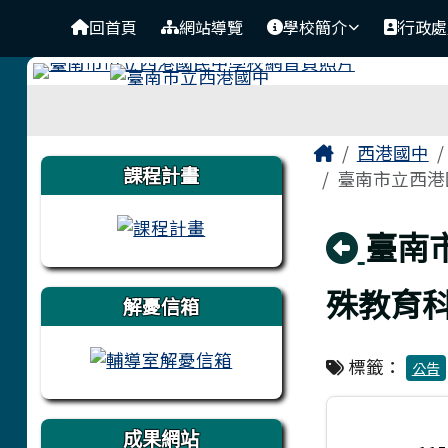
臺南市立西港國中
導覽列
跳至主內容區
回首頁
網站導覽
學校簡介
行政處
工具列
頁尾區域
主內容區
Home
西港國中
左邊區域內容
課程計畫
臺南市立西港國
回上
臺南
殊教育科
解憂信箱
標籤：
公告
成果網站