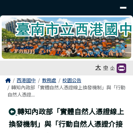
臺南市立西港國中
導覽列
跳至主內容區
工具列
大
中
小
頁尾區域
主內容區域
Home
西港國中
教務處
校園公告
轉知內政部「實體自然人憑證線上換發機制」與「行動
自然人憑證...
回上頁
轉知內政部「實體自然人憑證線上
換發機制」與「行動自然人憑證介接