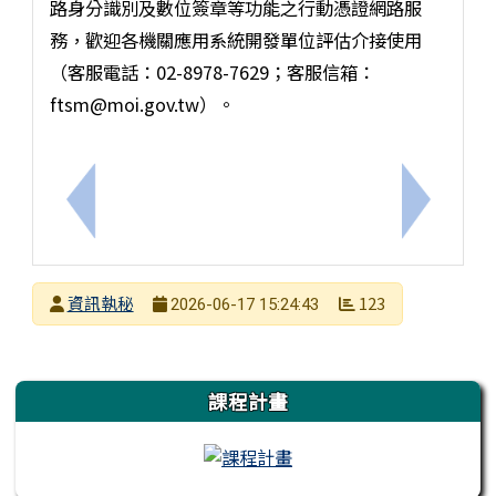
路身分識別及數位簽章等功能之行動憑證網路服
務，歡迎各機關應用系統開發單位評估介接使用
（客服電話：02-8978-7629；客服信箱：
ftsm@moi.gov.tw）。
上一筆：臺南市立西港國民中學 115學年度代理教師(
下一筆：
發布者
資訊執秘
123
2026-06-17 15:24:43
發布日期
瀏覽次數
左邊區域內容
課程計畫