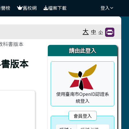
榮譽榜
舊校網
檔案下載
登入
大
中
小
教科書版本
右邊區域內容
請由此登入
科書版本
使用臺南市OpenID認證系
統登入
會員登入