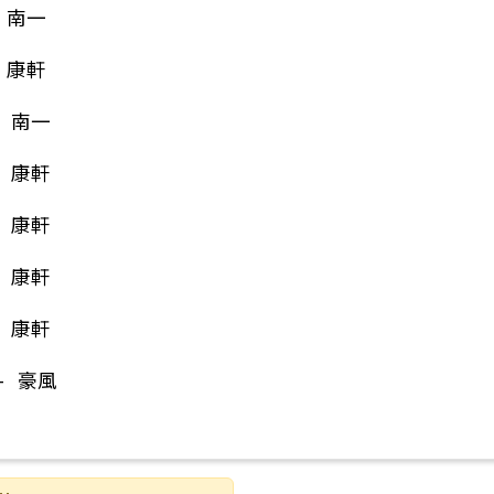
 南一
 康軒
- 南一
知清華大學師培中心辦理「SEL 如何成為學校韌性的核
- 康軒
- 康軒
- 康軒
- 康軒
- 豪風