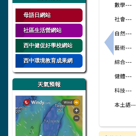
數學---
母語日網站
社會---
社區生活營網站
自然--
西中健促好學校網站
上一筆：轉
藝術--
西中環境教育成果網
綜合--
健體--
天氣預報
科技--
本土語--