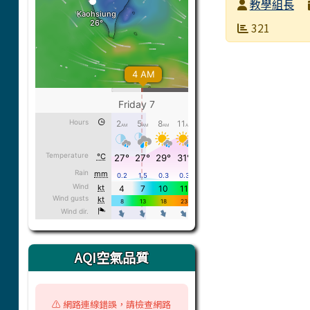
發布者
教學組長
發布日期
瀏覽次數
321
AQI空氣品質
⚠️ 網路連線錯誤，請檢查網路