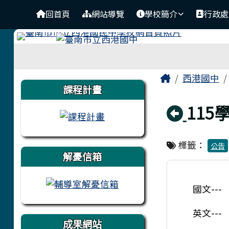
臺南市立西港國中
導覽列
跳至主內容區
回首頁
網站導覽
學校簡介
行政處
工具列
頁尾區域
主內容區
Home
西港國中
左邊區域內容
課程計畫
回上
11
標籤：
公告
解憂信箱
國文---
英文---
成果網站