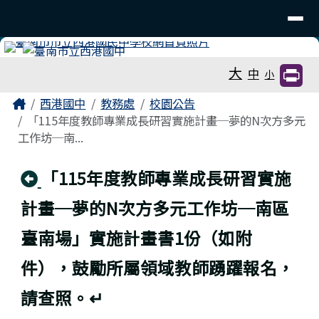
臺南市立西港國中
導覽列
跳至主內容區
工具列
大
中
小
頁尾區域
主內容區域
Home
西港國中
教務處
校園公告
「115年度教師專業成長研習實施計畫─夢的N次方多元
工作坊─南...
回上頁
「115年度教師專業成長研習實施
計畫─夢的N次方多元工作坊─南區
臺南場」實施計畫書1份（如附
件），鼓勵所屬領域教師踴躍報名，
請查照。↵