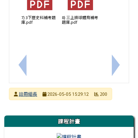
7) 3下歷史科補考題
8) 三上排球體育補考
庫.pdf
題庫.pdf
上一筆：「115年度教師專業成長研習實施計畫─夢
下一筆：
發布者
註冊組長
200
2026-05-05 15:29:12
發布日期
瀏覽次數
左邊區域內容
課程計畫