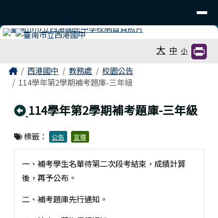
臺南市立西港國中
導覽列
跳至主內容區
工具列
大
中
小
頁尾區域
主內容區域
Home
西港國中
教務處
校園公告
114學年第2學期補考題庫-三年級
回上頁
114學年第2學期補考題庫-三年級
標籤：
公告
宣導
一、補考學生名單待第二次段考結束，成績計算
後，再予公布。
二、補考題庫先行通知。