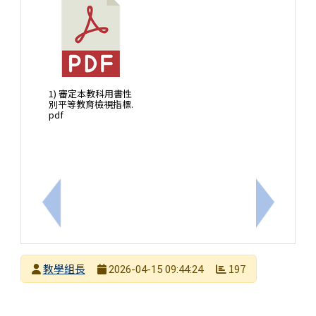
1) 審定本教科用書性
別平等教育檢視指標.
pdf
上一筆：轉知國立臺灣師範大學教育學系教育專業發展
下一筆：
發布者
教學組長
197
2026-04-15 09:44:24
發布日期
瀏覽次數