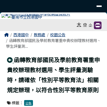
臺南市立西港國中
導覽列
跳至主內容區
工具列
大
中
小
頁尾區域
主內容區域
Home
西港國中
教務處
校園公告
函轉教育部國民及學前教育署重申貴校辦理教材選用、
學生評量測...
回上頁
函轉教育部國民及學前教育署重申
貴校辦理教材選用、學生評量測驗
時，請確依「性別平等教育法」相關
規定辦理，以符合性別平等教育原則
標籤：
公告