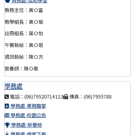
教務處-獎助學金
教務主任：黃Ｏ富
教學組長：黃Ｏ瑜
註冊組長：葉Ｏ怡
午餐執秘：黃Ｏ珉
資訊執秘：陳Ｏ方
營養師：陳Ｏ敬
學務處
電話：(06)7952071#113
傳真：(06)7955788
學務處-業務職掌
學務處-校園公告
學務處-榮譽榜
學務處-檔案下載