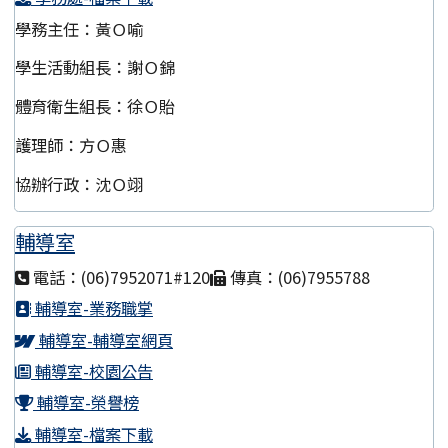
學務主任：黃Ｏ喻
學生活動組長：謝Ｏ錦
體育衛生組長：徐Ｏ貽
護理師：方Ｏ惠
協辦行政：沈Ｏ翊
輔導室
電話：(06)7952071#120
傳真：(06)7955788
輔導室-業務職掌
輔導室-輔導室網頁
輔導室-校園公告
輔導室-榮譽榜
輔導室-檔案下載